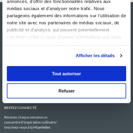
annonces, d'offrir des fonctionnalités relatives aux
médias sociaux et d'analyser notre trafic. Nous
partageons également des informations sur l'utilisation de
notre site avec nos partenaires de médias sociaux, de
publicité et d'analyse, qui peuvent potentiellement
combiner celles-ci avec d'autres informations que vous
leur avez fournies ou qu'ils ont collectées lors de votre
utilisation de leurs services.
Afficher les détails
NOS SITES
SERVICE CONSO
Guy Demarle
Contactez-nous
Tout autoriser
Club Guy Demarle
C.G.U
Le Mag'
Mentions légales
Boutique
Politique de confidentialité
Be Save
Utilisation des Cookies
Refuser
i-Cook'in
RESTEZ CONNECTÉ
Recevez chaque semaine un
concentré d'inspiration cuilinaire !
Inscrivez-vous à la Miamletter.