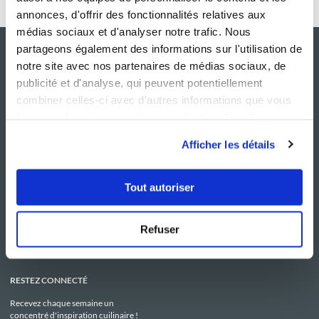
annonces, d'offrir des fonctionnalités relatives aux
médias sociaux et d'analyser notre trafic. Nous
partageons également des informations sur l'utilisation de
notre site avec nos partenaires de médias sociaux, de
publicité et d'analyse, qui peuvent potentiellement
combiner celles-ci avec d'autres informations que vous
leur avez fournies ou qu'ils ont collectées lors de votre
utilisation de leurs services.
Afficher les détails
NOS SITES
SERVICE CONSO
Tout autoriser
Guy Demarle
Contactez-nous
Club Guy Demarle
C.G.U
Le Mag'
Mentions légales
Boutique
Politique de confidentialité
Refuser
Be Save
Utilisation des Cookies
i-Cook'in
RESTEZ CONNECTÉ
Recevez chaque semaine un
concentré d'inspiration cuilinaire !