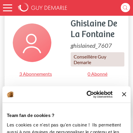
Accueil
ghislained_7607
Ghislaine De
La Fontaine
ghislained_7607
Conseillère Guy
Demarle
3 Abonnements
0 Abonné
0 Recette créée
0 Menu créé
S'abonner
Team fan de cookies ?
Les cookies ce n'est pas qu'en cuisine ! Ils permettent
aussi à nos équipes de personnaliser le contenu et les