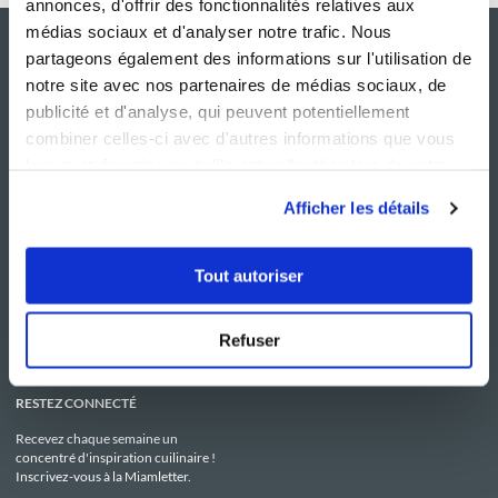
annonces, d'offrir des fonctionnalités relatives aux
médias sociaux et d'analyser notre trafic. Nous
partageons également des informations sur l'utilisation de
notre site avec nos partenaires de médias sociaux, de
publicité et d'analyse, qui peuvent potentiellement
combiner celles-ci avec d'autres informations que vous
leur avez fournies ou qu'ils ont collectées lors de votre
utilisation de leurs services.
Afficher les détails
NOS SITES
SERVICE CONSO
Guy Demarle
Contactez-nous
Tout autoriser
Club Guy Demarle
C.G.U
Le Mag'
Mentions légales
Boutique
Politique de confidentialité
Be Save
Utilisation des Cookies
Refuser
i-Cook'in
RESTEZ CONNECTÉ
Recevez chaque semaine un
concentré d'inspiration cuilinaire !
Inscrivez-vous à la Miamletter.