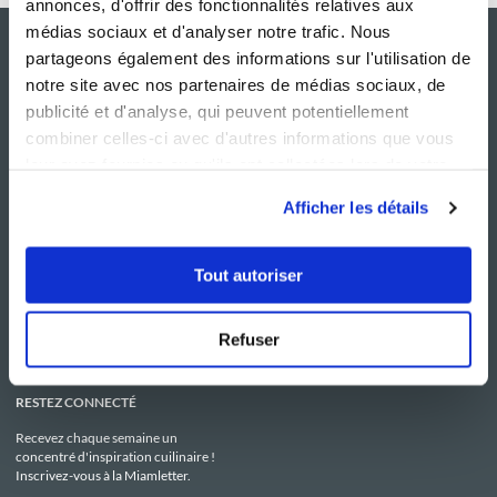
annonces, d'offrir des fonctionnalités relatives aux
médias sociaux et d'analyser notre trafic. Nous
partageons également des informations sur l'utilisation de
notre site avec nos partenaires de médias sociaux, de
publicité et d'analyse, qui peuvent potentiellement
combiner celles-ci avec d'autres informations que vous
leur avez fournies ou qu'ils ont collectées lors de votre
utilisation de leurs services.
Afficher les détails
NOS SITES
SERVICE CONSO
Guy Demarle
Contactez-nous
Tout autoriser
Club Guy Demarle
C.G.U
Le Mag'
Mentions légales
Boutique
Politique de confidentialité
Be Save
Utilisation des Cookies
Refuser
i-Cook'in
RESTEZ CONNECTÉ
Recevez chaque semaine un
concentré d'inspiration cuilinaire !
Inscrivez-vous à la Miamletter.