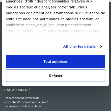
annonces, d'offrir des fonctionnalités relatives aux
médias sociaux et d'analyser notre trafic. Nous
partageons également des informations sur l'utilisation de
notre site avec nos partenaires de médias sociaux, de
publicité et d'analyse, qui peuvent potentiellement
combiner celles-ci avec d'autres informations que vous
leur avez fournies ou qu'ils ont collectées lors de votre
utilisation de leurs services.
Afficher les détails
NOS SITES
SERVICE CONSO
Guy Demarle
Contactez-nous
Tout autoriser
Club Guy Demarle
C.G.U
Le Mag'
Mentions légales
Boutique
Politique de confidentialité
Be Save
Utilisation des Cookies
Refuser
i-Cook'in
RESTEZ CONNECTÉ
Recevez chaque semaine un
concentré d'inspiration cuilinaire !
Inscrivez-vous à la Miamletter.