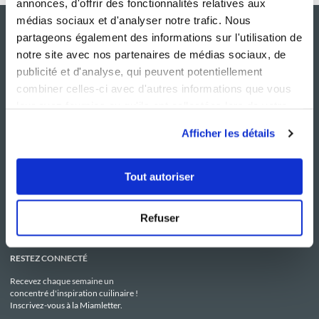
annonces, d'offrir des fonctionnalités relatives aux
médias sociaux et d'analyser notre trafic. Nous
partageons également des informations sur l'utilisation de
notre site avec nos partenaires de médias sociaux, de
publicité et d'analyse, qui peuvent potentiellement
combiner celles-ci avec d'autres informations que vous
leur avez fournies ou qu'ils ont collectées lors de votre
utilisation de leurs services.
Afficher les détails
NOS SITES
SERVICE CONSO
Guy Demarle
Contactez-nous
Tout autoriser
Club Guy Demarle
C.G.U
Le Mag'
Mentions légales
Boutique
Politique de confidentialité
Be Save
Utilisation des Cookies
Refuser
i-Cook'in
RESTEZ CONNECTÉ
Recevez chaque semaine un
concentré d'inspiration cuilinaire !
Inscrivez-vous à la Miamletter.