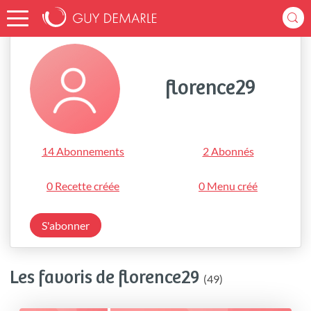
Accueil
florence29
florence29
14 Abonnements
2 Abonnés
0 Recette créée
0 Menu créé
S'abonner
Les favoris de florence29
(49)