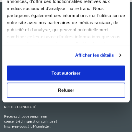
annonces, d'offrir des fonctionnalités relatives aux
médias sociaux et d'analyser notre trafic. Nous
partageons également des informations sur l'utilisation de
notre site avec nos partenaires de médias sociaux, de
publicité et d'analyse, qui peuvent potentiellement
combiner celles-ci avec d'autres informations que vous
leur avez fournies ou qu'ils ont collectées lors de votre
utilisation de leurs services.
Afficher les détails
NOS SITES
SERVICE CONSO
Guy Demarle
Contactez-nous
Tout autoriser
Club Guy Demarle
C.G.U
Le Mag'
Mentions légales
Boutique
Politique de confidentialité
Be Save
Utilisation des Cookies
Refuser
i-Cook'in
RESTEZ CONNECTÉ
Recevez chaque semaine un
concentré d'inspiration cuilinaire !
Inscrivez-vous à la Miamletter.