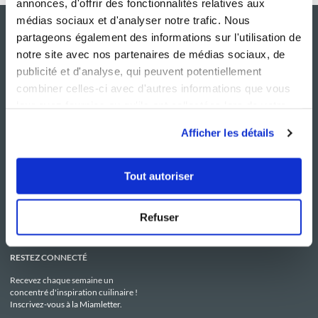
annonces, d'offrir des fonctionnalités relatives aux
médias sociaux et d'analyser notre trafic. Nous
partageons également des informations sur l'utilisation de
notre site avec nos partenaires de médias sociaux, de
publicité et d'analyse, qui peuvent potentiellement
combiner celles-ci avec d'autres informations que vous
leur avez fournies ou qu'ils ont collectées lors de votre
utilisation de leurs services.
Afficher les détails
NOS SITES
SERVICE CONSO
Guy Demarle
Contactez-nous
Tout autoriser
Club Guy Demarle
C.G.U
Le Mag'
Mentions légales
Boutique
Politique de confidentialité
Be Save
Utilisation des Cookies
Refuser
i-Cook'in
RESTEZ CONNECTÉ
Recevez chaque semaine un
concentré d'inspiration cuilinaire !
Inscrivez-vous à la Miamletter.