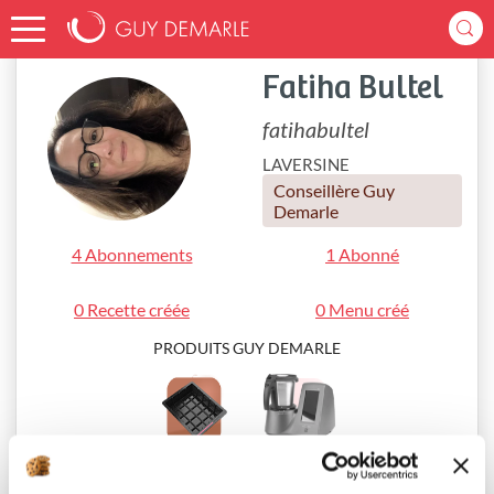
Accueil
fatihabultel
Fatiha Bultel
fatihabultel
LAVERSINE
Conseillère Guy
Demarle
4 Abonnements
1 Abonné
0 Recette créée
0 Menu créé
PRODUITS GUY DEMARLE
OHRA®
i-Cook’in®