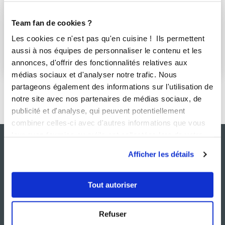
S'abonner
Téléphone
Team fan de cookies ?
Les cookies ce n'est pas qu'en cuisine ! Ils permettent
Retrouvez fatihabultel sur :
aussi à nos équipes de personnaliser le contenu et les
annonces, d'offrir des fonctionnalités relatives aux
médias sociaux et d'analyser notre trafic. Nous
partageons également des informations sur l'utilisation de
notre site avec nos partenaires de médias sociaux, de
publicité et d'analyse, qui peuvent potentiellement
combiner celles-ci avec d'autres informations que vous
leur avez fournies ou qu'ils ont collectées lors de votre
utilisation de leurs services.
Afficher les détails
Tout autoriser
Refuser
NOS SITES
SERVICE CONSO