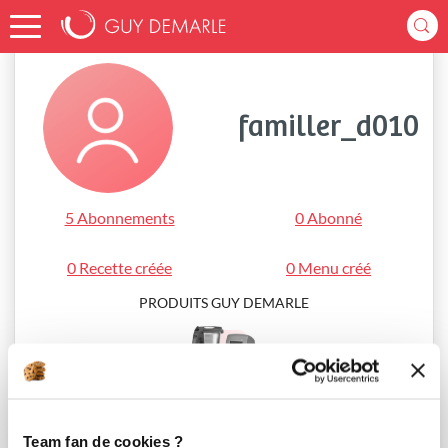
Accueil
familler_d010
familler_d010
5 Abonnements
0 Abonné
0 Recette créée
0 Menu créé
PRODUITS GUY DEMARLE
i-Cook’in®
Team fan de cookies ?