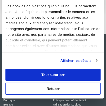
S'abonner
Les cookies ce n'est pas qu'en cuisine ! Ils permettent
aussi à nos équipes de personnaliser le contenu et les
annonces, d'offrir des fonctionnalités relatives aux
médias sociaux et d'analyser notre trafic. Nous
partageons également des informations sur l'utilisation de
notre site avec nos partenaires de médias sociaux, de
publicité et d'analyse, qui peuvent potentiellement
combiner celles-ci avec d'autres informations que vous
leur avez fournies ou qu'ils ont collectées lors de votre
utilisation de leurs services.
Afficher les détails
Tout autoriser
NOS SITES
SERVICE CONSO
Guy Demarle
Contactez-nous
Refuser
Club Guy Demarle
C.G.U
Le Mag'
Mentions légales
Boutique
Politique de confidentialité
Be Save
Utilisation des Cookies