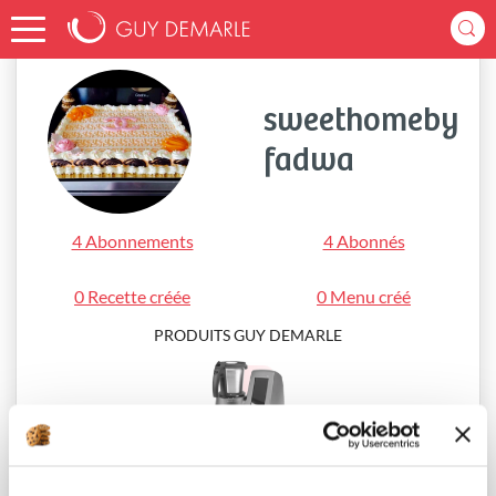
Accueil
sweethomebyfadwa
sweethomeby
fadwa
4 Abonnements
4 Abonnés
0 Recette créée
0 Menu créé
PRODUITS GUY DEMARLE
i-Cook’in®
Mariée et Heureuse maman de 2 petit bou passionnée de 