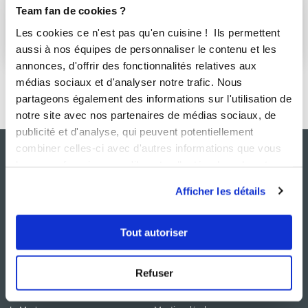
cuisine et surtout de pâtisserie 
Team fan de cookies ?
Les cookies ce n'est pas qu'en cuisine ! Ils permettent
S'abonner
aussi à nos équipes de personnaliser le contenu et les
annonces, d'offrir des fonctionnalités relatives aux
médias sociaux et d'analyser notre trafic. Nous
partageons également des informations sur l'utilisation de
notre site avec nos partenaires de médias sociaux, de
publicité et d'analyse, qui peuvent potentiellement
combiner celles-ci avec d'autres informations que vous
leur avez fournies ou qu'ils ont collectées lors de votre
utilisation de leurs services.
Afficher les détails
Tout autoriser
NOS SITES
SERVICE CONSO
Refuser
Guy Demarle
Contactez-nous
Club Guy Demarle
C.G.U