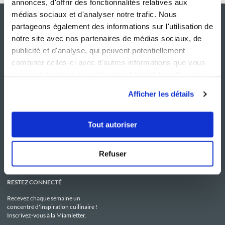
annonces, d'offrir des fonctionnalités relatives aux
médias sociaux et d'analyser notre trafic. Nous
partageons également des informations sur l'utilisation de
notre site avec nos partenaires de médias sociaux, de
publicité et d'analyse, qui peuvent potentiellement
combiner celles-ci avec d'autres informations que vous
leur avez fournies ou qu'ils ont collectées lors de votre
utilisation de leurs services.
Afficher les détails
NOS SITES
SERVICE CONSO
Guy Demarle
Contactez-nous
Tout autoriser
Club Guy Demarle
C.G.U
Le Mag'
Mentions légales
Boutique
Politique de confidentialité
Be Save
Utilisation des Cookies
Refuser
i-Cook'in
RESTEZ CONNECTÉ
Recevez chaque semaine un
concentré d'inspiration cuilinaire !
Inscrivez-vous à la Miamletter.