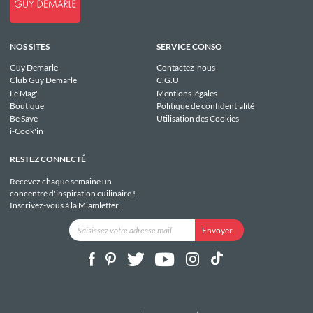
NOS SITES
SERVICE CONSO
Guy Demarle
Contactez-nous
Club Guy Demarle
C.G.U
Le Mag'
Mentions légales
Boutique
Politique de confidentialité
Be Save
Utilisation des Cookies
i-Cook'in
RESTEZ CONNECTÉ
Recevez chaque semaine un
concentré d'inspiration cuilinaire !
Inscrivez-vous à la Miamletter.