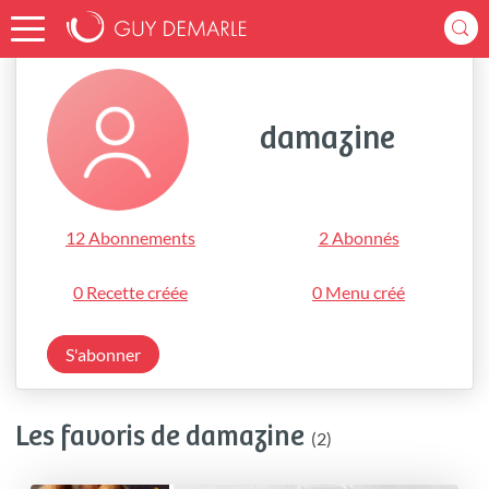
Accueil
damazine
damazine
12 Abonnements
2 Abonnés
0 Recette créée
0 Menu créé
S'abonner
Les favoris de damazine
(2)