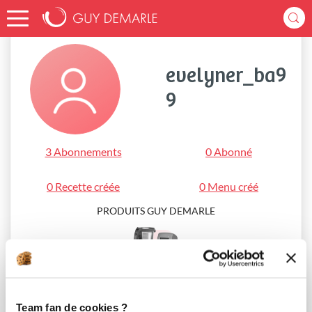
Accueil
evelyner_ba99
evelyner_ba9
9
3 Abonnements
0 Abonné
0 Recette créée
0 Menu créé
PRODUITS GUY DEMARLE
i-Cook’in®
Team fan de cookies ?