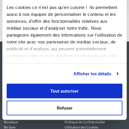
S'abonner
Les cookies ce n'est pas qu'en cuisine ! Ils permettent
aussi à nos équipes de personnaliser le contenu et les
annonces, d'offrir des fonctionnalités relatives aux
médias sociaux et d'analyser notre trafic. Nous
partageons également des informations sur l'utilisation de
notre site avec nos partenaires de médias sociaux, de
publicité et d'analyse, qui peuvent potentiellement
combiner celles-ci avec d'autres informations que vous
leur avez fournies ou qu'ils ont collectées lors de votre
utilisation de leurs services.
Afficher les détails
Tout autoriser
NOS SITES
SERVICE CONSO
Guy Demarle
Contactez-nous
Refuser
Club Guy Demarle
C.G.U
Le Mag'
Mentions légales
Boutique
Politique de confidentialité
Be Save
Utilisation des Cookies