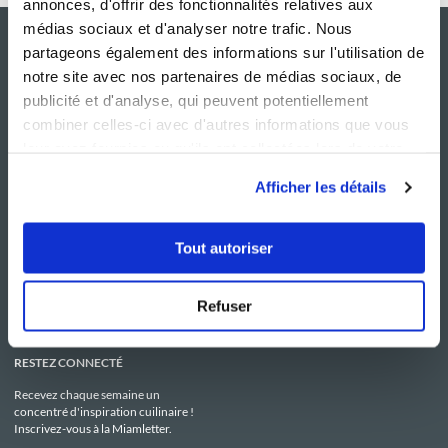
annonces, d'offrir des fonctionnalités relatives aux
médias sociaux et d'analyser notre trafic. Nous
partageons également des informations sur l'utilisation de
notre site avec nos partenaires de médias sociaux, de
publicité et d'analyse, qui peuvent potentiellement
combiner celles-ci avec d'autres informations que vous
leur avez fournies ou qu'ils ont collectées lors de votre
utilisation de leurs services.
Afficher les détails
NOS SITES
SERVICE CONSO
Guy Demarle
Contactez-nous
Tout autoriser
Club Guy Demarle
C.G.U
Le Mag'
Mentions légales
Boutique
Politique de confidentialité
Be Save
Utilisation des Cookies
Refuser
i-Cook'in
RESTEZ CONNECTÉ
Recevez chaque semaine un
concentré d'inspiration cuilinaire !
Inscrivez-vous à la Miamletter.