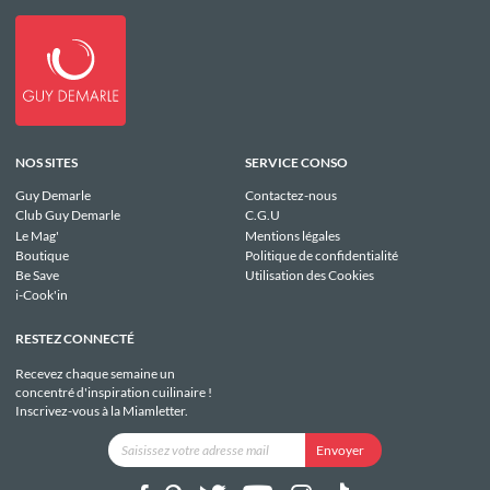
NOS SITES
SERVICE CONSO
Guy Demarle
Contactez-nous
Club Guy Demarle
C.G.U
Le Mag'
Mentions légales
Boutique
Politique de confidentialité
Be Save
Utilisation des Cookies
i-Cook'in
RESTEZ CONNECTÉ
Recevez chaque semaine un
concentré d'inspiration cuilinaire !
Inscrivez-vous à la Miamletter.