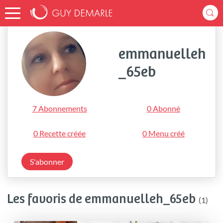
Accueil
emmanuelleh_65eb
emmanuelleh
_65eb
7 Abonnements
0 Abonné
0 Recette créée
0 Menu créé
S'abonner
Les favoris de emmanuelleh_65eb
(1)