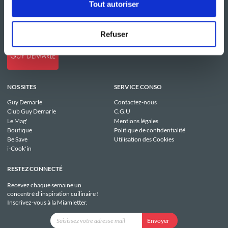
Tout autoriser
Refuser
NOS SITES
SERVICE CONSO
Guy Demarle
Contactez-nous
Club Guy Demarle
C.G.U
Le Mag'
Mentions légales
Boutique
Politique de confidentialité
Be Save
Utilisation des Cookies
i-Cook'in
RESTEZ CONNECTÉ
Recevez chaque semaine un
concentré d'inspiration cuilinaire !
Inscrivez-vous à la Miamletter.