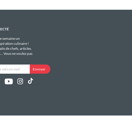
NECTÉ
e semaine un
piration culinaire !
its de chefs, articles,
s... Vous ne voulez pas