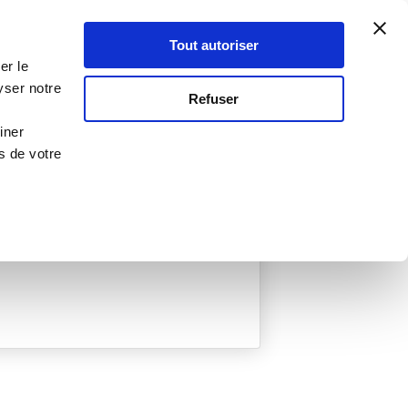
Atelier Culinaire
Le métier
Guy Demarle
Tout autoriser
Se connecter
S'inscrire
er le
yser notre
Refuser
iner
s de votre
ée
0 Menu créé