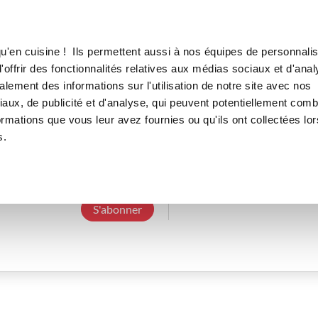
Canofea
Borealia
LE MAG
LA BOUTIQUE
RECETTES
u'en cuisine ! Ils permettent aussi à nos équipes de personnalis
offrir des fonctionnalités relatives aux médias sociaux et d'anal
lement des informations sur l'utilisation de notre site avec nos
aux, de publicité et d'analyse, qui peuvent potentiellement comb
emiliej_d166
ormations que vous leur avez fournies ou qu'ils ont collectées lor
s.
3 Abonnements
0 Abonné
0 Recette cré
S'abonner