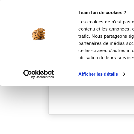
Le Club
i-Cook'in
Be Save
Boutique
Accueil
emiliej_d166
Team fan de cookies ?
Les cookies ce n'est pas q
contenu et les annonces, d'
trafic. Nous partageons éga
partenaires de médias soci
celles-ci avec d'autres inf
utilisation de leurs service
Afficher les détails