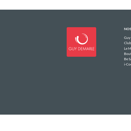
NOS
Guy
Club
Le M
Bou
Be S
i-Co