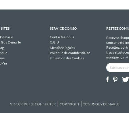
 SITES
SERVICE CONSO
RESTEZ CON
 Demarle
Contactez-nous
Recevez chaqu
 Guy Demarle
C.G.U
concentré d'ins
Recettes, portra
ag'
Mentions légales
trucs et astuce
tique
Politique de confidentialité
manquer ça ;-)
ave
Utilisation des Cookies
ok'in
S'INSCRIRE / SE CONNECTER
COPYRIGHT
2026 © GUY DEMARLE