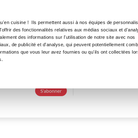
Canofea
Borealia
LE MAG
LA BOUTIQUE
RECETTES
u'en cuisine ! Ils permettent aussi à nos équipes de personnalis
offrir des fonctionnalités relatives aux médias sociaux et d'anal
lement des informations sur l'utilisation de notre site avec nos
aux, de publicité et d'analyse, qui peuvent potentiellement comb
emilieb_3553
ormations que vous leur avez fournies ou qu'ils ont collectées lor
s.
3 Abonnements
0 Abonné
0 Recette cré
S'abonner