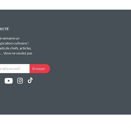
NECTÉ
e semaine un
piration culinaire !
its de chefs, articles,
s... Vous ne voulez pas