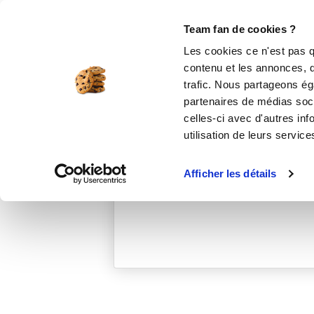
Le Club
i-Cook'in
Be Save
Boutique
Accueil
emilieb_3553
Team fan de cookies ?
Les cookies ce n'est pas q
contenu et les annonces, d'
trafic. Nous partageons éga
partenaires de médias soci
celles-ci avec d'autres inf
utilisation de leurs service
Afficher les détails