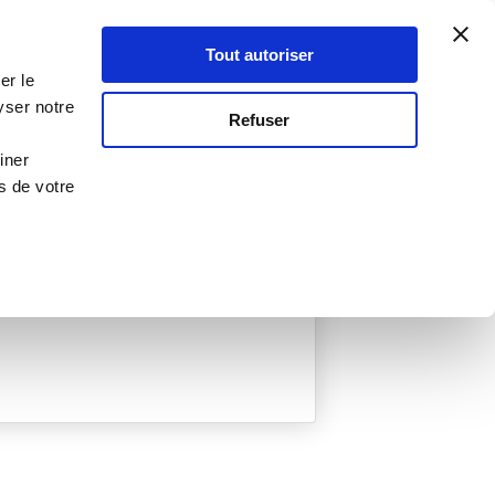
Atelier Culinaire
Le métier
Guy Demarle
Tout autoriser
Se connecter
S'inscrire
er le
yser notre
Refuser
iner
s de votre
ée
0 Menu créé