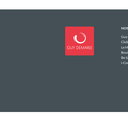
NOS
Guy
Club
Le M
Bou
Be S
i-Co