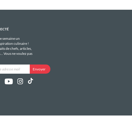
NECTÉ
e semaine un
piration culinaire !
its de chefs, articles,
s... Vous ne voulez pas