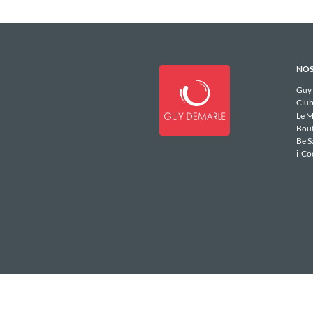
NOS
Guy
Club
Le M
Bou
Be S
i-Co