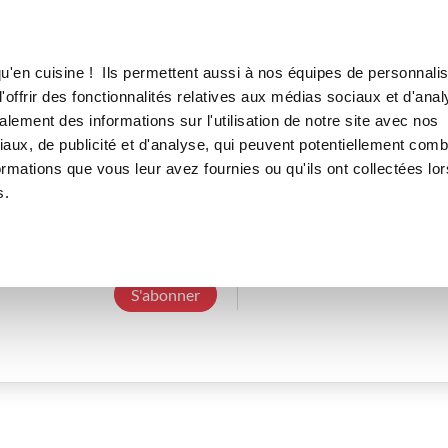
Canofea
Borealia
LE MAG
LA BOUTIQUE
RECETTES
u'en cuisine ! Ils permettent aussi à nos équipes de personnalis
offrir des fonctionnalités relatives aux médias sociaux et d'anal
lement des informations sur l'utilisation de notre site avec nos
aux, de publicité et d'analyse, qui peuvent potentiellement comb
elodiepigeat
ormations que vous leur avez fournies ou qu'ils ont collectées lor
s.
3 Abonnements
0 Abonné
0 Recette cré
S'abonner