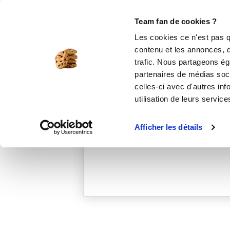
Le Club
i-Cook'in
Be Save
Boutique
Accueil
elodiepigeat
Team fan de cookies ?
Les cookies ce n'est pas q
contenu et les annonces, d'
trafic. Nous partageons éga
partenaires de médias soci
celles-ci avec d'autres inf
utilisation de leurs service
Afficher les détails