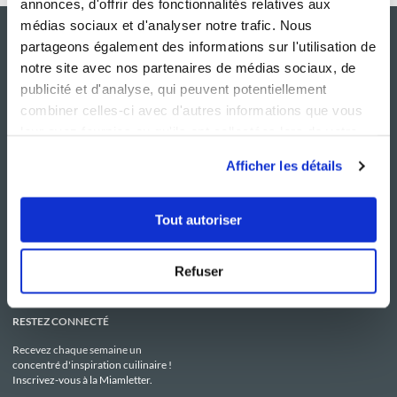
annonces, d'offrir des fonctionnalités relatives aux
médias sociaux et d'analyser notre trafic. Nous
partageons également des informations sur l'utilisation de
notre site avec nos partenaires de médias sociaux, de
publicité et d'analyse, qui peuvent potentiellement
combiner celles-ci avec d'autres informations que vous
leur avez fournies ou qu'ils ont collectées lors de votre
utilisation de leurs services.
Afficher les détails
NOS SITES
SERVICE CONSO
Guy Demarle
Contactez-nous
Tout autoriser
Club Guy Demarle
C.G.U
Le Mag'
Mentions légales
Boutique
Politique de confidentialité
Be Save
Utilisation des Cookies
Refuser
i-Cook'in
RESTEZ CONNECTÉ
Recevez chaque semaine un
concentré d'inspiration cuilinaire !
Inscrivez-vous à la Miamletter.