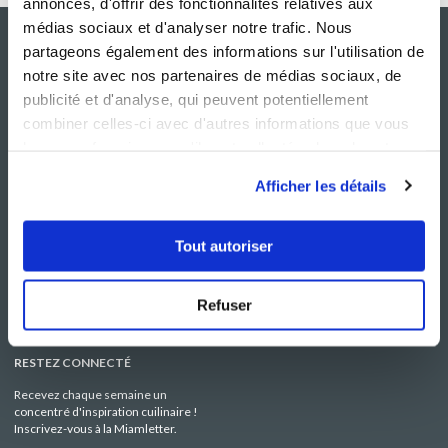
annonces, d'offrir des fonctionnalités relatives aux
médias sociaux et d'analyser notre trafic. Nous
partageons également des informations sur l'utilisation de
notre site avec nos partenaires de médias sociaux, de
publicité et d'analyse, qui peuvent potentiellement
combiner celles-ci avec d'autres informations que vous
leur avez fournies ou qu'ils ont collectées lors de votre
utilisation de leurs services.
Afficher les détails
NOS SITES
SERVICE CONSO
Guy Demarle
Contactez-nous
Tout autoriser
Club Guy Demarle
C.G.U
Le Mag'
Mentions légales
Boutique
Politique de confidentialité
Refuser
Be Save
Utilisation des Cookies
i-Cook'in
RESTEZ CONNECTÉ
Recevez chaque semaine un
concentré d'inspiration cuilinaire !
Inscrivez-vous à la Miamletter.