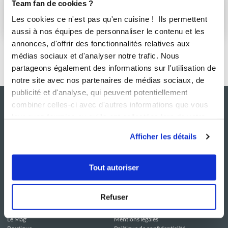
Team fan de cookies ?
Les cookies ce n'est pas qu'en cuisine ! Ils permettent
S'abonner
aussi à nos équipes de personnaliser le contenu et les
annonces, d'offrir des fonctionnalités relatives aux
médias sociaux et d'analyser notre trafic. Nous
partageons également des informations sur l'utilisation de
notre site avec nos partenaires de médias sociaux, de
publicité et d'analyse, qui peuvent potentiellement
combiner celles-ci avec d'autres informations que vous
leur avez fournies ou qu'ils ont collectées lors de votre
utilisation de leurs services.
Afficher les détails
Tout autoriser
NOS SITES
SERVICE CONSO
Refuser
Guy Demarle
Contactez-nous
Club Guy Demarle
C.G.U
Le Mag'
Mentions légales