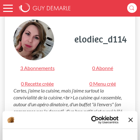
Accueil
elodiec_d114
elodiec_d114
3 Abonnements
0 Abonné
0 Recette créée
0 Menu créé
Certes, j'aime la cuisine, mais j'aime surtout la 
convivialité de la cuisine.<br>La cuisine qui rassemble, 
autour d'un apéro dinatoire, d'un buffet "à l'envers" (on 
commence par le dessert), d'un bon petit plat sucré/sâlé 
et surtout autour de la famille et des amis.<br>Demarle 
m'apporte du matériel de pro, à la portée de tout le 
monde et j'en profite....mieux encore j'en fais profiter qui 
le souhaite!