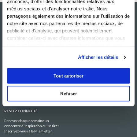
annonces, d'offrir des fonctionnalités relatives aux
médias sociaux et d'analyser notre trafic. Nous
partageons également des informations sur l'utilisation de
notre site avec nos partenaires de médias sociaux, de
publicité et d'analyse, qui peuvent potentiellement
combiner celles-ci avec d'autres informations que vous
leur avez fournies ou qu'ils ont collectées lors de votre
utilisation de leurs services.
Afficher les détails
NOS SITES
SERVICE CONSO
Guy Demarle
Contactez-nous
Tout autoriser
Club Guy Demarle
C.G.U
Le Mag'
Mentions légales
Boutique
Politique de confidentialité
Be Save
Utilisation des Cookies
Refuser
i-Cook'in
RESTEZ CONNECTÉ
Recevez chaque semaine un
concentré d'inspiration cuilinaire !
Inscrivez-vous à la Miamletter.