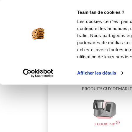
Le Club
i-Cook'in
Be Save
Boutique
Accueil
elisec_25d2
Team fan de cookies ?
Les cookies ce n'est pas q
contenu et les annonces, d'
trafic. Nous partageons éga
partenaires de médias soci
celles-ci avec d'autres inf
utilisation de leurs service
Afficher les détails
PRODUITS GUY DEMARLE
I-COOK’IN®