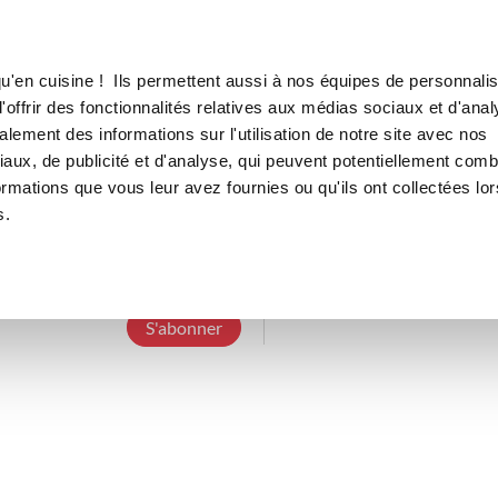
Canofea
Borealia
LE MAG
LA BOUTIQUE
RECETTES
u'en cuisine ! Ils permettent aussi à nos équipes de personnalis
offrir des fonctionnalités relatives aux médias sociaux et d'anal
lement des informations sur l'utilisation de notre site avec nos
aux, de publicité et d'analyse, qui peuvent potentiellement comb
elisec_25d2
ormations que vous leur avez fournies ou qu'ils ont collectées lor
s.
4 Abonnements
1 Abonné
0 Recette cré
S'abonner