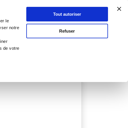
Atelier Culinaire
Le métier
Guy Demarle
Tout autoriser
Se connecter
S'inscrire
er le
yser notre
Refuser
iner
s de votre
ée
0 Menu créé