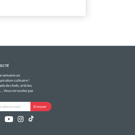
NECTÉ
e semaine un
piration culinaire !
its de chefs, articles,
s... Vous ne voulez pas