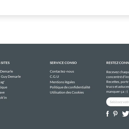
 SITES
SERVICE CONSO
RESTEZ CON
 Demarle
Contactez-nous
Recevez chaqu
 Guy Demarle
C.G.U
concentré d'ins
Recettes, portra
ag'
Mentions légales
trucs et astuce
tique
Politique de confidentialité
manquer ça ;-)
ave
Utilisation des Cookies
ok'in