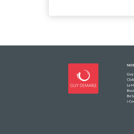
NOS
Guy
Club
Le M
Bou
Be S
i-Co