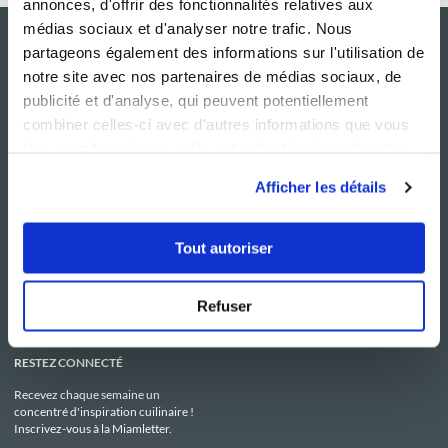
annonces, d'offrir des fonctionnalités relatives aux
médias sociaux et d'analyser notre trafic. Nous
partageons également des informations sur l'utilisation de
notre site avec nos partenaires de médias sociaux, de
publicité et d'analyse, qui peuvent potentiellement
combiner celles-ci avec d'autres informations que vous
leur avez fournies ou qu'ils ont collectées lors de votre
utilisation de leurs services.
Afficher les détails
NOS SITES
SERVICE CONSO
Guy Demarle
Contactez-nous
Tout autoriser
Club Guy Demarle
C.G.U
Le Mag'
Mentions légales
Boutique
Politique de confidentialité
Be Save
Utilisation des Cookies
Refuser
i-Cook'in
RESTEZ CONNECTÉ
Recevez chaque semaine un
concentré d'inspiration cuilinaire !
Inscrivez-vous à la Miamletter.