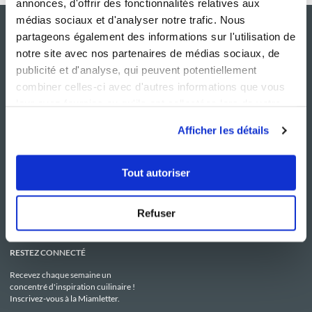
annonces, d'offrir des fonctionnalités relatives aux
médias sociaux et d'analyser notre trafic. Nous
partageons également des informations sur l'utilisation de
notre site avec nos partenaires de médias sociaux, de
publicité et d'analyse, qui peuvent potentiellement
combiner celles-ci avec d'autres informations que vous
leur avez fournies ou qu'ils ont collectées lors de votre
utilisation de leurs services.
Afficher les détails
NOS SITES
SERVICE CONSO
Guy Demarle
Contactez-nous
Tout autoriser
Club Guy Demarle
C.G.U
Le Mag'
Mentions légales
Boutique
Politique de confidentialité
Be Save
Utilisation des Cookies
Refuser
i-Cook'in
RESTEZ CONNECTÉ
Recevez chaque semaine un
concentré d'inspiration cuilinaire !
Inscrivez-vous à la Miamletter.