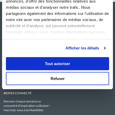
annonces, d'offrir des fonctionnalités relatives aux
médias sociaux et d'analyser notre trafic. Nous
partageons également des informations sur l'utilisation de
notre site avec nos partenaires de médias sociaux, de
publicité et d'analyse, qui peuvent potentiellement
combiner celles-ci avec d'autres informations que vous
leur avez fournies ou qu'ils ont collectées lors de votre
utilisation de leurs services.
Afficher les détails
NOS SITES
SERVICE CONSO
Guy Demarle
Contactez-nous
Tout autoriser
Club Guy Demarle
C.G.U
Le Mag'
Mentions légales
Boutique
Politique de confidentialité
Be Save
Utilisation des Cookies
Refuser
i-Cook'in
RESTEZ CONNECTÉ
Recevez chaque semaine un
concentré d'inspiration cuilinaire !
Inscrivez-vous à la Miamletter.