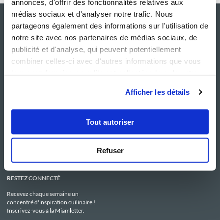
annonces, d'offrir des fonctionnalités relatives aux
médias sociaux et d'analyser notre trafic. Nous
partageons également des informations sur l'utilisation de
notre site avec nos partenaires de médias sociaux, de
publicité et d'analyse, qui peuvent potentiellement
combiner celles-ci avec d'autres informations que vous
leur avez fournies ou qu'ils ont collectées lors de votre
utilisation de leurs services.
Afficher les détails
NOS SITES
SERVICE CONSO
Guy Demarle
Contactez-nous
Tout autoriser
Club Guy Demarle
C.G.U
Le Mag'
Mentions légales
Boutique
Politique de confidentialité
Be Save
Utilisation des Cookies
Refuser
i-Cook'in
RESTEZ CONNECTÉ
Recevez chaque semaine un
concentré d'inspiration cuilinaire !
Inscrivez-vous à la Miamletter.