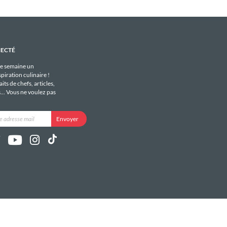
NECTÉ
e semaine un
piration culinaire !
its de chefs, articles,
s... Vous ne voulez pas