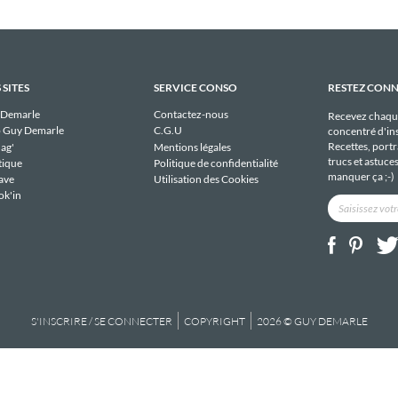
 SITES
SERVICE CONSO
RESTEZ CON
 Demarle
Contactez-nous
Recevez chaqu
 Guy Demarle
C.G.U
concentré d'ins
Recettes, portra
ag'
Mentions légales
trucs et astuce
tique
Politique de confidentialité
manquer ça ;-)
ave
Utilisation des Cookies
ok'in
S'INSCRIRE / SE CONNECTER
COPYRIGHT
2026 © GUY DEMARLE