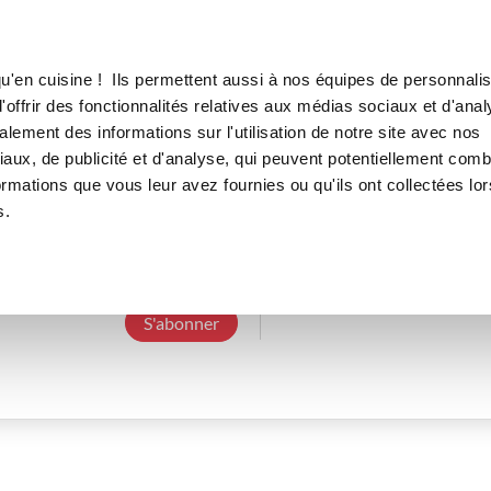
Canofea
Borealia
LE MAG
LA BOUTIQUE
RECETTES
u'en cuisine ! Ils permettent aussi à nos équipes de personnalis
offrir des fonctionnalités relatives aux médias sociaux et d'anal
lement des informations sur l'utilisation de notre site avec nos
aux, de publicité et d'analyse, qui peuvent potentiellement comb
elianem_1f22
ormations que vous leur avez fournies ou qu'ils ont collectées lor
s.
3 Abonnements
0 Abonné
0 Recette cré
S'abonner