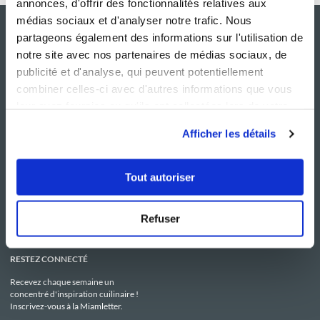
annonces, d'offrir des fonctionnalités relatives aux
médias sociaux et d'analyser notre trafic. Nous
partageons également des informations sur l'utilisation de
notre site avec nos partenaires de médias sociaux, de
publicité et d'analyse, qui peuvent potentiellement
combiner celles-ci avec d'autres informations que vous
leur avez fournies ou qu'ils ont collectées lors de votre
utilisation de leurs services.
Afficher les détails
NOS SITES
SERVICE CONSO
Guy Demarle
Contactez-nous
Tout autoriser
Club Guy Demarle
C.G.U
Le Mag'
Mentions légales
Boutique
Politique de confidentialité
Be Save
Utilisation des Cookies
Refuser
i-Cook'in
RESTEZ CONNECTÉ
Recevez chaque semaine un
concentré d'inspiration cuilinaire !
Inscrivez-vous à la Miamletter.