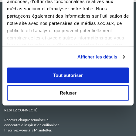
annonces, d'offrir des fonctionnalités relatives aux
médias sociaux et d'analyser notre trafic. Nous
partageons également des informations sur l'utilisation de
notre site avec nos partenaires de médias sociaux, de
publicité et d'analyse, qui peuvent potentiellement
combiner celles-ci avec d'autres informations que vous
leur avez fournies ou qu'ils ont collectées lors de votre
utilisation de leurs services.
Afficher les détails
NOS SITES
SERVICE CONSO
Guy Demarle
Contactez-nous
Tout autoriser
Club Guy Demarle
C.G.U
Le Mag'
Mentions légales
Boutique
Politique de confidentialité
Be Save
Utilisation des Cookies
Refuser
i-Cook'in
RESTEZ CONNECTÉ
Recevez chaque semaine un
concentré d'inspiration cuilinaire !
Inscrivez-vous à la Miamletter.