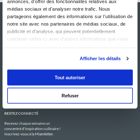
annonces, d'offrir des fonctionnalités relatives aux
médias sociaux et d'analyser notre trafic. Nous
partageons également des informations sur l'utilisation de
notre site avec nos partenaires de médias sociaux, de
publicité et d'analyse, qui peuvent potentiellement
combiner celles-ci avec d'autres informations que vous
leur avez fournies ou qu'ils ont collectées lors de votre
utilisation de leurs services.
Afficher les détails
NOS SITES
SERVICE CONSO
Guy Demarle
Contactez-nous
Tout autoriser
Club Guy Demarle
C.G.U
Le Mag'
Mentions légales
Boutique
Politique de confidentialité
Be Save
Utilisation des Cookies
Refuser
i-Cook'in
RESTEZ CONNECTÉ
Recevez chaque semaine un
concentré d'inspiration cuilinaire !
Inscrivez-vous à la Miamletter.