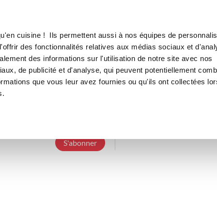
Canofea
Borealia
LE MAG
LA BOUTIQUE
RECETTES
u'en cuisine ! Ils permettent aussi à nos équipes de personnalis
offrir des fonctionnalités relatives aux médias sociaux et d'anal
lement des informations sur l'utilisation de notre site avec nos
aux, de publicité et d'analyse, qui peuvent potentiellement comb
delph33
ormations que vous leur avez fournies ou qu'ils ont collectées lor
s.
3 Abonnements
0 Abonné
0 Recette cré
S'abonner