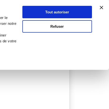
Atelier Culinaire
Le métier
Guy Demarle
Tout autoriser
Se connecter
S'inscrire
er le
yser notre
Refuser
iner
s de votre
ée
0 Menu créé