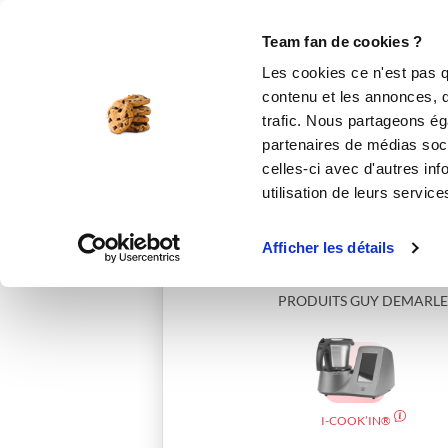
Le Club
i-Cook'in
Be Save
Boutique
Accueil
delph33
Team fan de cookies ?
Les cookies ce n'est pas q
contenu et les annonces, d'
trafic. Nous partageons éga
partenaires de médias soci
celles-ci avec d'autres inf
utilisation de leurs service
Afficher les détails
PRODUITS GUY DEMARLE
I-COOK’IN®