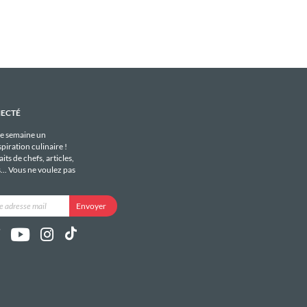
NECTÉ
e semaine un
piration culinaire !
its de chefs, articles,
s... Vous ne voulez pas