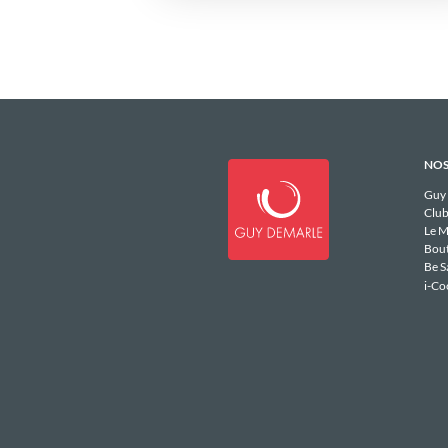
NOS
Guy
Club
Le M
Bou
Be S
i-Co