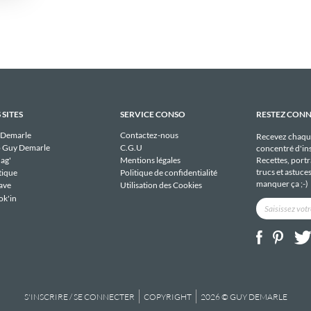
 SITES
SERVICE CONSO
RESTEZ CON
 Demarle
Contactez-nous
Recevez chaqu
 Guy Demarle
C.G.U
concentré d'ins
Recettes, portra
ag'
Mentions légales
trucs et astuce
tique
Politique de confidentialité
manquer ça ;-)
ave
Utilisation des Cookies
ok'in
S'INSCRIRE / SE CONNECTER
COPYRIGHT
2026 © GUY DEMARLE