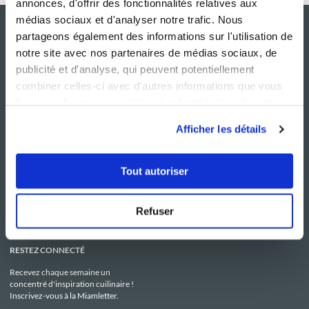
annonces, d'offrir des fonctionnalités relatives aux
médias sociaux et d'analyser notre trafic. Nous
partageons également des informations sur l'utilisation de
notre site avec nos partenaires de médias sociaux, de
publicité et d'analyse, qui peuvent potentiellement
combiner celles-ci avec d'autres informations que vous
leur avez fournies ou qu'ils ont collectées lors de votre
utilisation de leurs services.
Afficher les détails
NOS SITES
SERVICE CONSO
Guy Demarle
Contactez-nous
Tout autoriser
Club Guy Demarle
C.G.U
Le Mag'
Mentions légales
Boutique
Politique de confidentialité
Be Save
Utilisation des Cookies
Refuser
i-Cook'in
RESTEZ CONNECTÉ
Recevez chaque semaine un
concentré d'inspiration cuilinaire !
Inscrivez-vous à la Miamletter.