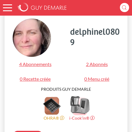
Accueil
delphinel0809
delphinel080
9
4 Abonnements
2 Abonnés
0 Recette créée
0 Menu créé
PRODUITS GUY DEMARLE
OHRA®
i-Cook’in®