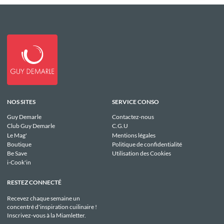
NOS SITES
SERVICE CONSO
Guy Demarle
Contactez-nous
Club Guy Demarle
C.G.U
Le Mag'
Mentions légales
Boutique
Politique de confidentialité
Be Save
Utilisation des Cookies
i-Cook'in
RESTEZ CONNECTÉ
Recevez chaque semaine un
concentré d'inspiration cuilinaire !
Inscrivez-vous à la Miamletter.