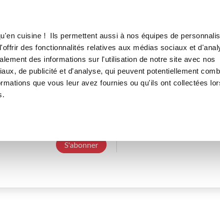
Canofea
Borealia
LE MAG
LA BOUTIQUE
RECETTES
u'en cuisine ! Ils permettent aussi à nos équipes de personnalis
offrir des fonctionnalités relatives aux médias sociaux et d'anal
lement des informations sur l'utilisation de notre site avec nos
aux, de publicité et d'analyse, qui peuvent potentiellement comb
danieller_cf9f
ormations que vous leur avez fournies ou qu'ils ont collectées lor
s.
3 Abonnements
0 Abonné
0 Recette cré
S'abonner