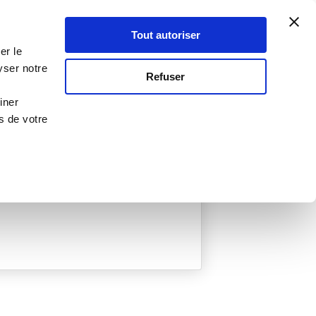
Atelier Culinaire
Le métier
Guy Demarle
Tout autoriser
Se connecter
S'inscrire
er le
yser notre
Refuser
iner
s de votre
ée
0 Menu créé