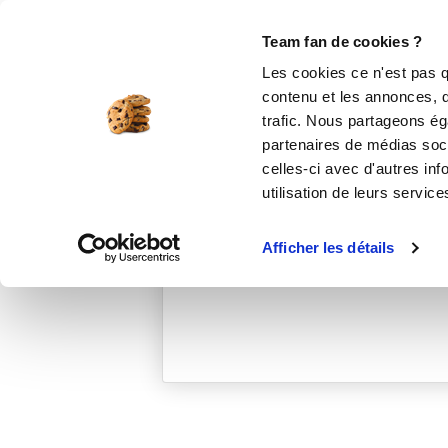
Le Club
i-Cook'in
Be Save
Boutique
Accueil
danieller_cf9f
Team fan de cookies ?
Les cookies ce n'est pas q
contenu et les annonces, d'
trafic. Nous partageons éga
partenaires de médias soci
celles-ci avec d'autres inf
utilisation de leurs service
Afficher les détails