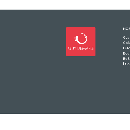
NOS
Guy
Club
Le M
Bou
Be S
i-Co