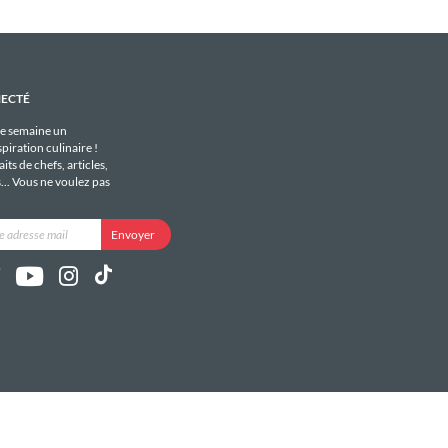
NECTÉ
e semaine un
piration culinaire !
its de chefs, articles,
s... Vous ne voulez pas