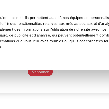
Canofea
Borealia
LE MAG
LA BOUTIQUE
RECETTES
u'en cuisine ! Ils permettent aussi à nos équipes de personnalis
offrir des fonctionnalités relatives aux médias sociaux et d'anal
lement des informations sur l'utilisation de notre site avec nos
aux, de publicité et d'analyse, qui peuvent potentiellement comb
corinnem_959f
ormations que vous leur avez fournies ou qu'ils ont collectées lor
s.
3 Abonnements
0 Abonné
0 Recette cré
S'abonner