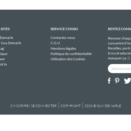
 SITES
SERVICE CONSO
RESTEZ CON
 Demarle
Contactez-nous
Recevez chaqu
 Guy Demarle
C.G.U
concentré d'ins
Recettes, portra
ag'
Mentions légales
trucs et astuce
tique
Politique de confidentialité
manquer ça ;-)
ave
Utilisation des Cookies
ok'in
S'INSCRIRE / SE CONNECTER
COPYRIGHT
2026 © GUY DEMARLE