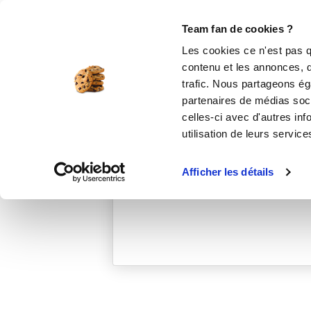
Le Club
i-Cook'in
Be Save
Boutique
Accueil
corinnem_959f
Team fan de cookies ?
Les cookies ce n'est pas q
contenu et les annonces, d'
trafic. Nous partageons éga
partenaires de médias soci
celles-ci avec d'autres inf
utilisation de leurs service
Afficher les détails