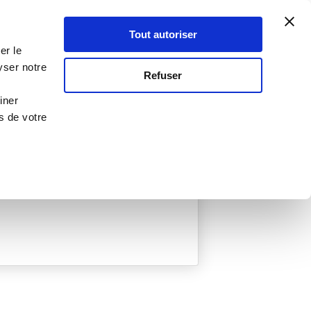
Atelier Culinaire
Le métier
Guy Demarle
Tout autoriser
Se connecter
S'inscrire
er le
yser notre
Refuser
iner
s de votre
ée
0 Menu créé