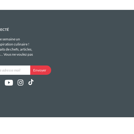
NECTÉ
e semaine un
piration culinaire !
its de chefs, articles,
s... Vous ne voulez pas