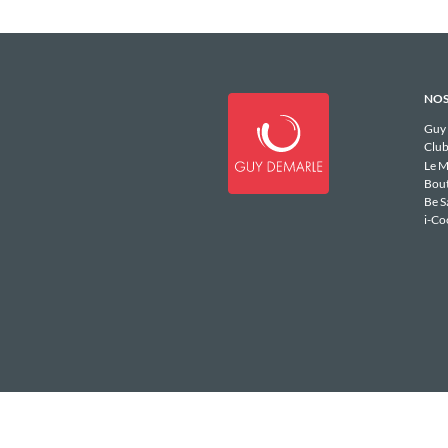
NOS
Guy
Club
Le M
Bou
Be S
i-Co