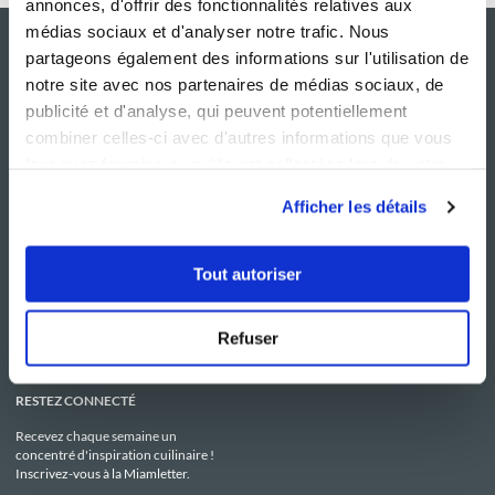
annonces, d'offrir des fonctionnalités relatives aux
médias sociaux et d'analyser notre trafic. Nous
partageons également des informations sur l'utilisation de
notre site avec nos partenaires de médias sociaux, de
publicité et d'analyse, qui peuvent potentiellement
combiner celles-ci avec d'autres informations que vous
leur avez fournies ou qu'ils ont collectées lors de votre
utilisation de leurs services.
Afficher les détails
NOS SITES
SERVICE CONSO
Guy Demarle
Contactez-nous
Tout autoriser
Club Guy Demarle
C.G.U
Le Mag'
Mentions légales
Boutique
Politique de confidentialité
Be Save
Utilisation des Cookies
Refuser
i-Cook'in
RESTEZ CONNECTÉ
Recevez chaque semaine un
concentré d'inspiration cuilinaire !
Inscrivez-vous à la Miamletter.