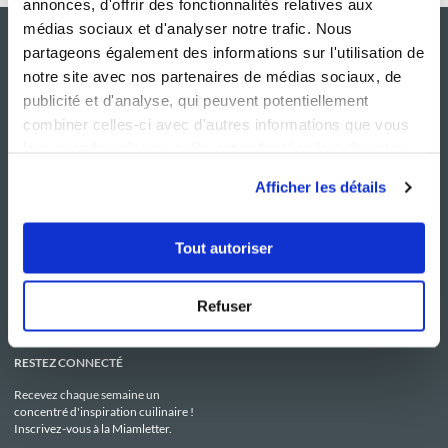
annonces, d'offrir des fonctionnalités relatives aux
médias sociaux et d'analyser notre trafic. Nous
partageons également des informations sur l'utilisation de
notre site avec nos partenaires de médias sociaux, de
publicité et d'analyse, qui peuvent potentiellement
combiner celles-ci avec d'autres informations que vous
leur avez fournies ou qu'ils ont collectées lors de votre
utilisation de leurs services.
Afficher les détails
NOS SITES
SERVICE CONSO
Guy Demarle
Contactez-nous
Tout autoriser
Club Guy Demarle
C.G.U
Le Mag'
Mentions légales
Boutique
Politique de confidentialité
Be Save
Utilisation des Cookies
Refuser
i-Cook'in
RESTEZ CONNECTÉ
Recevez chaque semaine un
concentré d'inspiration cuilinaire !
Inscrivez-vous à la Miamletter.