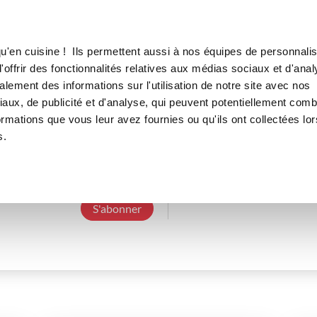
Canofea
Borealia
LE MAG
LA BOUTIQUE
RECETTES
u'en cuisine ! Ils permettent aussi à nos équipes de personnalis
offrir des fonctionnalités relatives aux médias sociaux et d'anal
lement des informations sur l'utilisation de notre site avec nos
aux, de publicité et d'analyse, qui peuvent potentiellement comb
claud
ormations que vous leur avez fournies ou qu'ils ont collectées lor
s.
8 Abonnements
0 Abonné
0 Recette cré
S'abonner