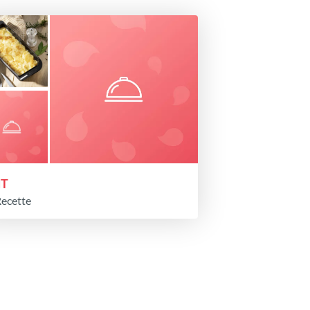
dT
Recette