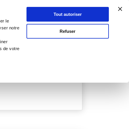
Atelier Culinaire
Le métier
Guy Demarle
Tout autoriser
Se connecter
S'inscrire
er le
yser notre
Refuser
iner
s de votre
ée
0 Menu créé