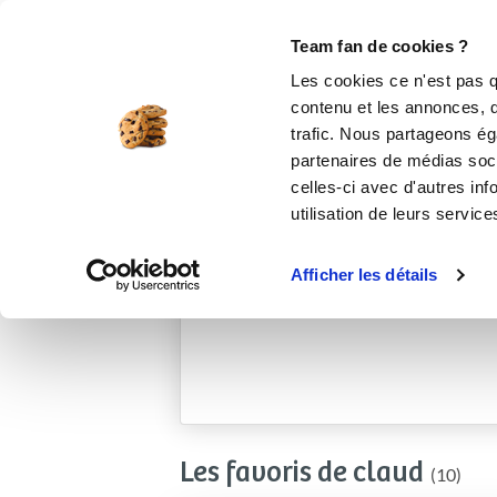
Le Club
i-Cook'in
Be Save
Boutique
Accueil
claud
Team fan de cookies ?
Les cookies ce n'est pas q
contenu et les annonces, d'
trafic. Nous partageons éga
partenaires de médias soci
celles-ci avec d'autres inf
utilisation de leurs service
Afficher les détails
Les favoris de claud
(10)