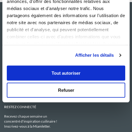
annonces, d'offrir des fonctionnalités relatives aux
médias sociaux et d'analyser notre trafic. Nous
partageons également des informations sur l'utilisation de
notre site avec nos partenaires de médias sociaux, de
publicité et d'analyse, qui peuvent potentiellement
combiner celles-ci avec d'autres informations que vous
leur avez fournies ou qu'ils ont collectées lors de votre
utilisation de leurs services.
Afficher les détails
NOS SITES
SERVICE CONSO
Guy Demarle
Contactez-nous
Tout autoriser
Club Guy Demarle
C.G.U
Le Mag'
Mentions légales
Boutique
Politique de confidentialité
Be Save
Utilisation des Cookies
Refuser
i-Cook'in
RESTEZ CONNECTÉ
Recevez chaque semaine un
concentré d'inspiration cuilinaire !
Inscrivez-vous à la Miamletter.