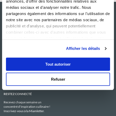
annonces, d'offrir des fonctionnalités relatives aux
médias sociaux et d'analyser notre trafic. Nous
partageons également des informations sur l'utilisation de
notre site avec nos partenaires de médias sociaux, de
publicité et d'analyse, qui peuvent potentiellement
combiner celles-ci avec d'autres informations que vous
leur avez fournies ou qu'ils ont collectées lors de votre
utilisation de leurs services.
Afficher les détails
NOS SITES
SERVICE CONSO
Guy Demarle
Contactez-nous
Tout autoriser
Club Guy Demarle
C.G.U
Le Mag'
Mentions légales
Boutique
Politique de confidentialité
Be Save
Utilisation des Cookies
Refuser
i-Cook'in
RESTEZ CONNECTÉ
Recevez chaque semaine un
concentré d'inspiration cuilinaire !
Inscrivez-vous à la Miamletter.