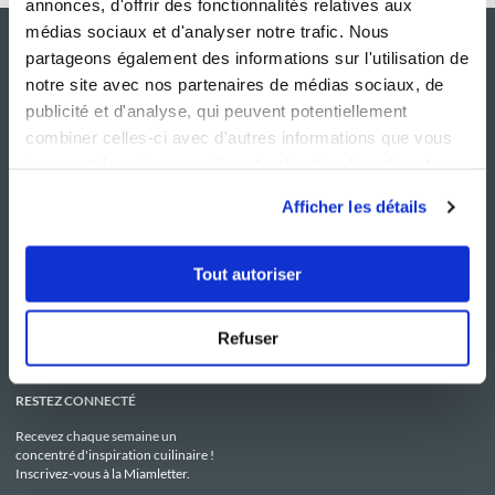
annonces, d'offrir des fonctionnalités relatives aux
médias sociaux et d'analyser notre trafic. Nous
partageons également des informations sur l'utilisation de
notre site avec nos partenaires de médias sociaux, de
publicité et d'analyse, qui peuvent potentiellement
combiner celles-ci avec d'autres informations que vous
leur avez fournies ou qu'ils ont collectées lors de votre
utilisation de leurs services.
Afficher les détails
NOS SITES
SERVICE CONSO
Guy Demarle
Contactez-nous
Tout autoriser
Club Guy Demarle
C.G.U
Le Mag'
Mentions légales
Boutique
Politique de confidentialité
Be Save
Utilisation des Cookies
Refuser
i-Cook'in
RESTEZ CONNECTÉ
Recevez chaque semaine un
concentré d'inspiration cuilinaire !
Inscrivez-vous à la Miamletter.