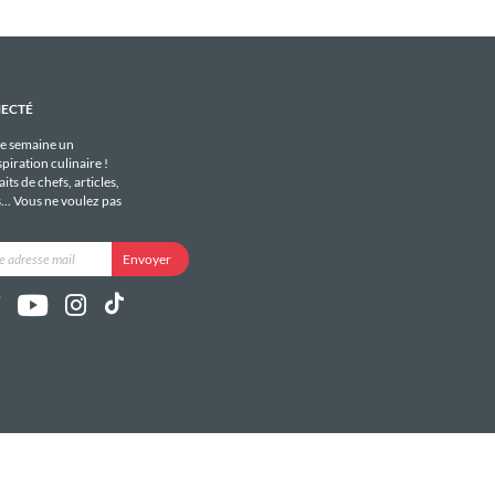
NECTÉ
e semaine un
piration culinaire !
its de chefs, articles,
s... Vous ne voulez pas