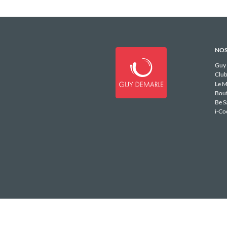
NOS
Guy
Club
Le M
Bou
Be S
i-Co