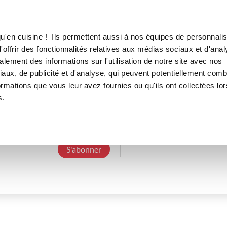
Canofea
Borealia
LE MAG
LA BOUTIQUE
RECETTES
u'en cuisine ! Ils permettent aussi à nos équipes de personnalis
offrir des fonctionnalités relatives aux médias sociaux et d'anal
lement des informations sur l'utilisation de notre site avec nos
aux, de publicité et d'analyse, qui peuvent potentiellement comb
christinem_f396
ormations que vous leur avez fournies ou qu'ils ont collectées lor
s.
3 Abonnements
0 Abonné
0 Recette cré
S'abonner