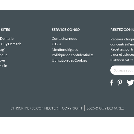
 SITES
SERVICE CONSO
RESTEZ CON
 Demarle
Contactez-nous
Recevez chaqu
 Guy Demarle
C.G.U
concentré d'ins
Recettes, portra
ag'
Mentions légales
trucs et astuce
tique
Politique de confidentialité
manquer ça ;-)
ave
Utilisation des Cookies
ok'in
S'INSCRIRE / SE CONNECTER
COPYRIGHT
2026 © GUY DEMARLE