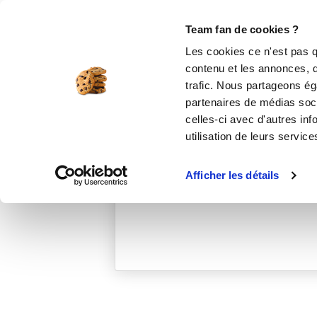
Le Club
i-Cook'in
Be Save
Boutique
Accueil
christinem_f396
Team fan de cookies ?
Les cookies ce n'est pas q
contenu et les annonces, d'
trafic. Nous partageons éga
partenaires de médias soci
celles-ci avec d'autres inf
utilisation de leurs service
Afficher les détails