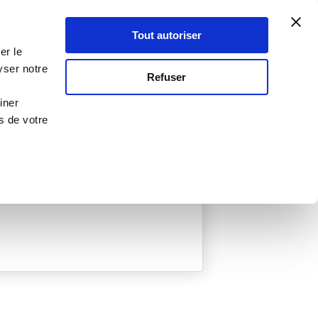
Atelier Culinaire
Le métier
Guy Demarle
Tout autoriser
Se connecter
S'inscrire
er le
yser notre
Refuser
iner
s de votre
ée
0 Menu créé