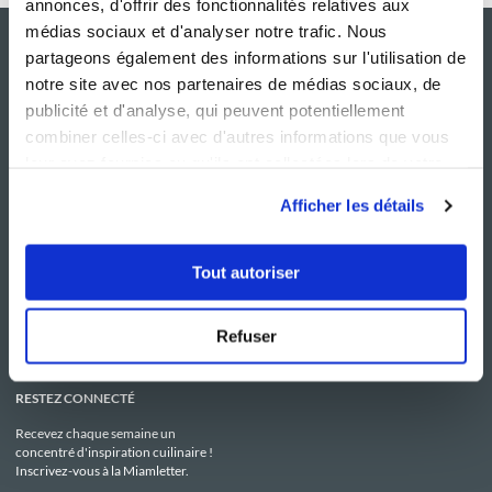
annonces, d'offrir des fonctionnalités relatives aux
médias sociaux et d'analyser notre trafic. Nous
partageons également des informations sur l'utilisation de
notre site avec nos partenaires de médias sociaux, de
publicité et d'analyse, qui peuvent potentiellement
combiner celles-ci avec d'autres informations que vous
leur avez fournies ou qu'ils ont collectées lors de votre
utilisation de leurs services.
Afficher les détails
NOS SITES
SERVICE CONSO
Guy Demarle
Contactez-nous
Tout autoriser
Club Guy Demarle
C.G.U
Le Mag'
Mentions légales
Boutique
Politique de confidentialité
Be Save
Utilisation des Cookies
Refuser
i-Cook'in
RESTEZ CONNECTÉ
Recevez chaque semaine un
concentré d'inspiration cuilinaire !
Inscrivez-vous à la Miamletter.