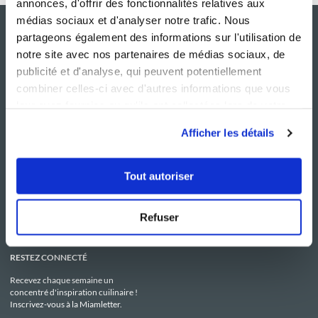
annonces, d'offrir des fonctionnalités relatives aux
médias sociaux et d'analyser notre trafic. Nous
partageons également des informations sur l'utilisation de
notre site avec nos partenaires de médias sociaux, de
publicité et d'analyse, qui peuvent potentiellement
combiner celles-ci avec d'autres informations que vous
leur avez fournies ou qu'ils ont collectées lors de votre
utilisation de leurs services.
Afficher les détails
NOS SITES
SERVICE CONSO
Guy Demarle
Contactez-nous
Tout autoriser
Club Guy Demarle
C.G.U
Le Mag'
Mentions légales
Boutique
Politique de confidentialité
Be Save
Utilisation des Cookies
Refuser
i-Cook'in
RESTEZ CONNECTÉ
Recevez chaque semaine un
concentré d'inspiration cuilinaire !
Inscrivez-vous à la Miamletter.