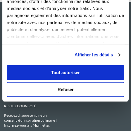
annonces, d'offrir des fonctionnalités relatives aux
médias sociaux et d'analyser notre trafic. Nous
partageons également des informations sur l'utilisation de
notre site avec nos partenaires de médias sociaux, de
publicité et d'analyse, qui peuvent potentiellement
combiner celles-ci avec d'autres informations que vous
leur avez fournies ou qu'ils ont collectées lors de votre
utilisation de leurs services.
Afficher les détails
NOS SITES
SERVICE CONSO
Guy Demarle
Contactez-nous
Tout autoriser
Club Guy Demarle
C.G.U
Le Mag'
Mentions légales
Boutique
Politique de confidentialité
Be Save
Utilisation des Cookies
Refuser
i-Cook'in
RESTEZ CONNECTÉ
Recevez chaque semaine un
concentré d'inspiration cuilinaire !
Inscrivez-vous à la Miamletter.