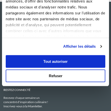
annonces, d'offrir des fonctionnalités relatives aux
médias sociaux et d'analyser notre trafic. Nous
partageons également des informations sur l'utilisation de
notre site avec nos partenaires de médias sociaux, de
publicité et d'analyse, qui peuvent potentiellement
combiner celles-ci avec d'autres informations que vous
leur avez fournies ou qu'ils ont collectées lors de votre
utilisation de leurs services.
Afficher les détails
NOS SITES
SERVICE CONSO
Guy Demarle
Contactez-nous
Tout autoriser
Club Guy Demarle
C.G.U
Le Mag'
Mentions légales
Boutique
Politique de confidentialité
Be Save
Utilisation des Cookies
Refuser
i-Cook'in
RESTEZ CONNECTÉ
Recevez chaque semaine un
concentré d'inspiration cuilinaire !
Inscrivez-vous à la Miamletter.